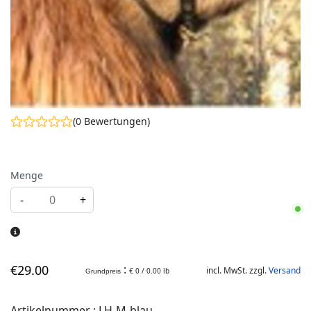
(0 Bewertungen)
Menge
-
+
€
29
.00
:
incl. MwSt. zzgl.
Versand
€ 0 / 0.00 lb
Grundpreis
Artikelnummer
:
LH-M-blau