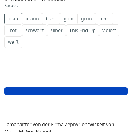
Farbe
:
blau
braun
bunt
gold
grün
pink
rot
schwarz
silber
This End Up
violett
weiß
Lamahalfter von der Firma Zephyr, entwickelt von
Marty McGee Bennett