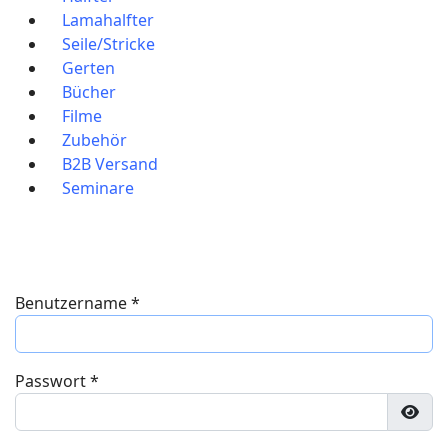
Lamahalfter
Seile/Stricke
Gerten
Bücher
Filme
Zubehör
B2B Versand
Seminare
Benutzername
*
Passwort
*
Pass