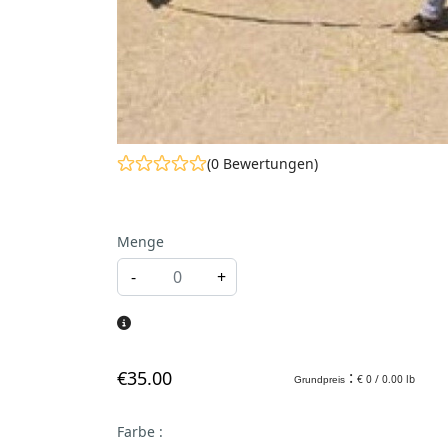
(0 Bewertungen)
Menge
-
+
€
35
.00
:
€ 0 / 0.00 lb
Grundpreis
Farbe
: