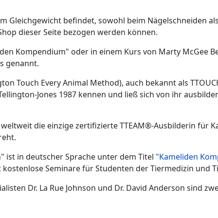
s im Gleichgewicht befindet, sowohl beim Nägelschneiden al
im Shop dieser Seite bezogen werden können.
liden Kompendium" oder in einem Kurs von Marty McGee Benn
s genannt.
ton Touch Every Animal Method), auch bekannt als TTOUCH®
Tellington-Jones 1987 kennen und ließ sich von ihr ausbilde
weltweit die einzige zertifizierte TTEAM®-Ausbilderin für 
reht.
 ist in deutscher Sprache unter dem Titel
"Kameliden Kom
 kostenlose Seminare für Studenten der Tiermedizin und Ti
listen Dr. La Rue Johnson und Dr. David Anderson sind zwe