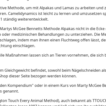
ktive Methode, um mit Alpakas und Lamas zu arbeiten und z
ieren. Camelidynamics ist leicht zu lernen und umzusetzen 
1 ständig weiterentwickelt.
 Martys McGee Bennetts Methode Alpakas nicht in die Ecke
hen oder medizinischen Behandlungen zu unterziehen. Die 
u schlagen, indem man ihnen einen Fluchtweg offen lässt, d
chtung einschlagen.
t alle Maßnahmen lassen sich an Tieren vornehmen, die sich
s im Gleichgewicht befindet, sowohl beim Nägelschneiden al
im Shop dieser Seite bezogen werden können.
liden Kompendium" oder in einem Kurs von Marty McGee Benn
s genannt.
ton Touch Every Animal Method), auch bekannt als TTOUCH®