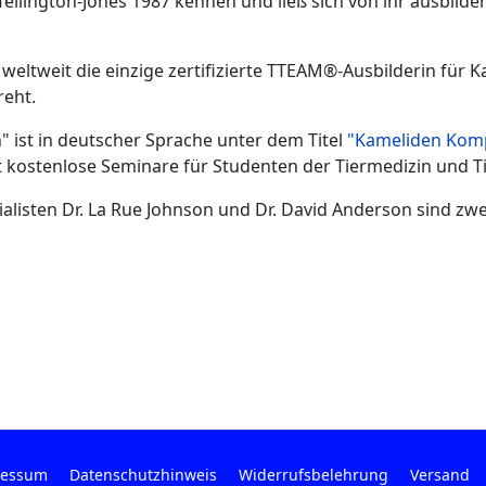
Tellington-Jones 1987 kennen und ließ sich von ihr ausbilde
weltweit die einzige zertifizierte TTEAM®-Ausbilderin für 
reht.
 ist in deutscher Sprache unter dem Titel
"Kameliden Kom
 kostenlose Seminare für Studenten der Tiermedizin und Ti
listen Dr. La Rue Johnson und Dr. David Anderson sind zwe
ressum
Datenschutzhinweis
Widerrufsbelehrung
Versand